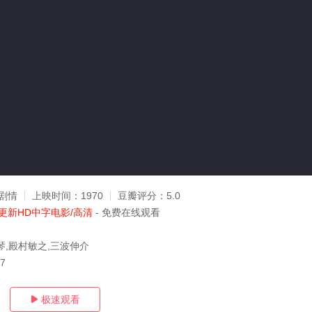
剧情
上映时间：
1970
豆瓣评分：
5.0
更新HD中字电影/高清
- 免费在线观看
琴,殿村敏之,三波伸介
17
极速观看
