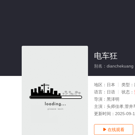
电车狂
别名：dianchekuang
地区：
日本
类型：
语言：
日语
状态：
导演：
黑泽明
主演：
头师佳孝,菅井
更新时间：
2025-09-
在线观看
