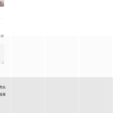
0
在过去、现在和未来随机出现，而他
。案件的关键人物，是皆实的初恋情人渚·伊万诺娃（宫泽理惠 饰）
国人合作的父女展开：记者兼新闻大亨让·卢海尔，他在法国解放后逃离西格马
门一片狼藉，死伤无数，蒙古国师带兵对女真皇室宁王的府邸展开清剿。宁王世
影评
爬虫
观看