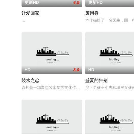
更新HD
6.0
更新HD
让爱回家
废用身
...
本作描绘了一名医生，因一
HD
8.0
HD
陵水之恋
盛夏的告别
该片是一部聚焦陵水黎族文化传承与滨海旅游资源的现实题材电影
乡下男孩王小杰和城里女孩