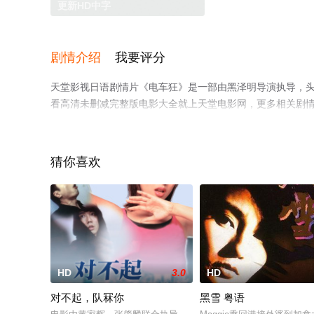
更新HD中字
剧情介绍
我要评分
天堂影视日语剧情片《电车狂》是一部由黑泽明导演执导，头
看高清未删减完整版电影大全就上天堂电影网，更多相关剧
猜你喜欢
HD
3.0
HD
对不起，队冧你
黑雪 粤语