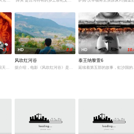
部惊悚剧情片。专栏作家Jenny（朱茵饰）对其妹Regina就读艺术进修中
居之便,与男友Michael及好友Carol,Jacky夫妇聚旧,但Michael说Jacky夫
“阵头”是台湾特有的乡土祭祀文化。阿泰（柯有伦 饰）是个心怀音
萨姆·沃辛顿将主演惊悚片[掘金
1.0
HD
2.0
HD
10.
风吹红河谷
泰王纳黎萱6
ded to rely on a
天才特工小姐弟必须面对的，是解救全世界孩子的任务和一个庞大危险疯狂的虚
据介绍，电影《风吹红河谷》是云南省委宣传部2018年重点文艺扶
延续着第五部的故事，虹沙国的