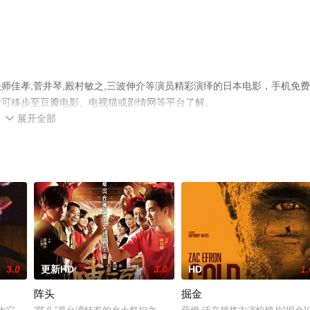
师佳孝,菅井琴,殿村敏之,三波伸介等演员精彩演绎的日本电影，手机免
情可移步至豆瓣电影、电视猫或剧情网等平台了解。
展开全部

3.0
更新HD
3.0
HD
1.
阵头
掘金