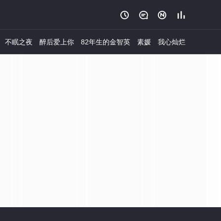




不眠之夜
醉后爱上你
82年生的金智英
素媛
我心灿烂