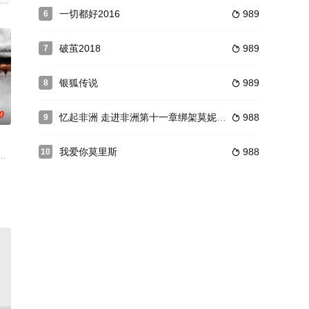
心近日发生的离奇命案深感
妇去了澳门.Maggie出门
乐梦想的热血青年，一心想出国深造音乐，但回到台中老家时却被父亲（阿西 饰
](Gold，暂译)。本片由安东尼·海耶斯执导，并与波莉·史密斯共同撰写剧本
一切都好2016
989
6

破茧2018
989
7

银狐传说
989
8

0
忆起非洲 走进非洲第十一章绑架莫妮卡 普通话版
988
9

我爱你莫里斯
988
10

拟游戏……在莫名其妙的失去了他的特工工作以后，“少年版007”
持项目，影片以脱贫攻坚为时代背景，讲述了红河哈尼村寨在驻村干部徐来的带
领兵大将皇太子在战争中牺牲，虹沙国已然无力对抗泰王纳黎萱，于是决定等