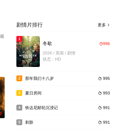
剧情片排行
更多

费观
1
冬歇
996

2026 / 英国 / 剧情
状态：HD
那年我们十八岁
995
2

夏日房间
993
3

铁达尼邮轮沉浸记
991
4

0
刺肤
991
5
