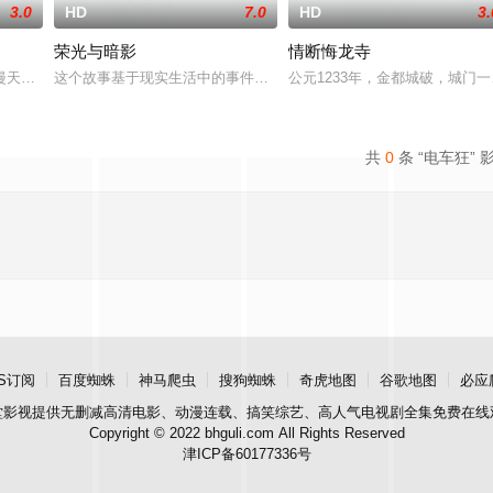
3.0
HD
7.0
HD
3.
荣光与暗影
情断悔龙寺
，但第二天他们就素不相识。在这个设定世界里，时间并不是线性流动的，日子
天风雪中，皆实（福山雅治 饰）与心太朗（大泉洋 饰）将挑战一宗全新案件
这个故事基于现实生活中的事件，围绕着一对在第二次世界大战中与德
公元1233年，金都城破，城
共
0
条 “电车狂” 
S订阅
百度蜘蛛
神马爬虫
搜狗蜘蛛
奇虎地图
谷歌地图
必应
堂影视
提供无删减高清电影、动漫连载、搞笑综艺、高人气电视剧全集免费在线
Copyright © 2022 bhguli.com All Rights Reserved
津ICP备60177336号