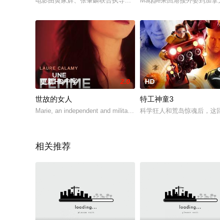
电影由黄家辉、张肇麟联合执导，朱茵、梁汉文、张达明等主演的一
Maggie乘回港接外婆到加拿大它
更新HD中字
2.0
HD
世故的女人
特工神童3
Marie, an independent and militant sex worker who has never nee
科学狂人和荒岛惊魂后，这回
相关推荐