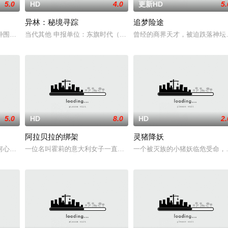
5.0
HD
4.0
更新HD
5.
异林：秘境寻踪
追梦险途
种围绕“废用身”——因瘫痪等原因已无恢复可能的四肢——的治疗方法，而一
当代其他 申报单位：东旗时代（北京）影视文化传媒有限公司
曾经的商界天才，被迫跌落神坛
5.0
HD
8.0
HD
2.
阿拉贝拉的绑架
灵猪降妖
，以“山海相恋·文化铸魂”为核心主题，通过细腻的叙事展现陵水黎族织锦、疍
何心琪都有着复杂的家庭，他们在一个夏天里相识并成为好朋友，两人收获了友
一位名叫霍莉的意大利女子一直坚信自己是错误的版本，直到遇见一位
一个被灭族的小猪妖临危受命，