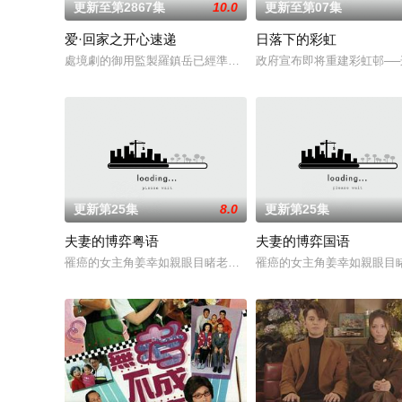
更新至第2867集
10.0
更新至第07集
爱·回家之开心速递
日落下的彩虹
處境劇的御用監製羅鎮岳已經準備開拍新一套處境劇，暫定叫《
政府宣布即将重建彩虹邨──
更新第25集
8.0
更新第25集
夫妻的博弈粤语
夫妻的博弈国语
罹癌的女主角姜幸如親眼目睹老公和她唯一的閨蜜的姦情，慘遭
罹癌的女主角姜幸如親眼目