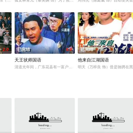
卖名家书画的店铺「多宝轩」。为了推广中华文化，还开班教授书法和国画。清
天恒（张继聪 饰）和冯汐然（萧正楠 饰）是情同手足的好兄弟，三人供职于同
孤女林青儿（黎美娴 饰）为了救落难的父亲而遭受警察和黑帮头目的
周伟光（陈庭威 饰）自幼便失
2.0
已完结
6.0
已完结
1.
天王状师国语
他来自江湖国语
戏班(马艳桃)剧团来到上海谋生，却遭上海黑帮邵八(司马华龙)势力欺压，致使大
清道光年间，广东花县有一富户，户主陈鸿妻早亡，子至贤不孝，陈
明天（万梓良 饰）曾是驰骋在