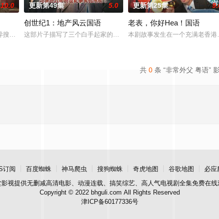
10.0
更新第49集
5.0
更新第25集
9.
创世纪1：地产风云国语
老表，你好Hea！国语
莫家尧 饰）、天恩（马德钟 饰）和天平（黄家乐 饰），一家人本来生活安稳
异搜店》，以3位年青演员陈晓华、何广沛、吴业坤担正主演，故事以一间专卖
这部片子描写了三个白手起家的好兄弟的创业故事和其中的恩怨情仇。
本剧故事发生在一个充满老香港
共
0
条 “非常外父 粤语” 
S订阅
百度蜘蛛
神马爬虫
搜狗蜘蛛
奇虎地图
谷歌地图
必应
堂影视
提供无删减高清电影、动漫连载、搞笑综艺、高人气电视剧全集免费在线
Copyright © 2022 bhguli.com All Rights Reserved
津ICP备60177336号