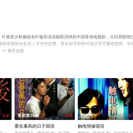
，叶童郑少秋滕丽名叶璇等演员精彩演绎的中国香港电视剧，大结局剧情
完整版电视剧全集就上天堂电影网，更多相关剧情可移步至豆瓣电视剧、电
展开全部

1.0
更新第19集
3.0
已完结
6.
爱在暴风的日子国语
触电情缘国语