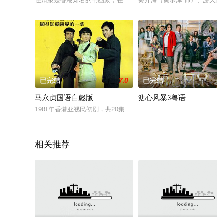
任清泉是香港知名的书画家，在上环开设了一家专卖文房四宝兼
秦昇海（黄宗泽 饰）、游
已完结
7.0
已完结
马永贞国语白彪版
溏心风暴3粤语
1981年香港亚视民初剧，共20集，监制是徐小明和李兆华。山东
相关推荐