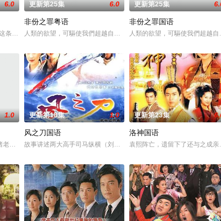
6.0
更新第25集
6.0
更新第25集
6.
非份之罪粤语
非份之罪国语
愛．回家之開心速遞》，「過往的處境劇都是以家庭為主，今次當然不例外啦。
这条超过60年的名牌屋邨，满载香港情怀，是几代人的成长与回忆。
人類的欲望，可驅使我們超越自我，然而，當欲望失控，過份貪圖金
人類的欲望，可驅使我們超越自
1.0
更新第18集
1.0
更新第23集
6.
风之刀国语
洛神国语
兩人狠下毒手。坎坷的她竟然「死而復生」，奇迹地回到五年前⋯獲得「重生」
睹老公和她唯一的閨蜜的姦情，慘遭兩人狠下毒手。坎坷的她竟然「死而復生」
故事讲述两大高手司马纵横（刘江）与洪震（罗乐林）决战，横打败
袁熙阵亡，遗留下了还与之成亲