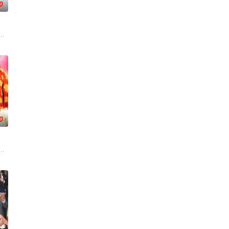
0
而故事除了家庭，因為網購現在都好
錢與權勢、追求不屬於自己的愛，非份之想被無限放大，一不經意，便陷入道德
我，然而，當欲望失控，過份貪圖金錢與權勢、追求不屬於自己的愛，非份之
0
的幸如決定為自己而活，她任職廣告
，奇迹地回到五年前⋯獲得「重生」的幸如決定為自己而活，她任職廣告
震，废其武功，将他送往无我岛教化。皇极神算姚康节算出横必会称霸，但祸害
的甄宓（蔡少芬 饰），意外为曹植（马浚伟 饰）救于曹丕（陈豪 饰）的剑下