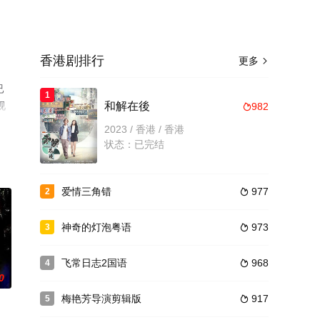
香港剧排行
更多

已
1
视
和解在後
982

2023 / 香港 / 香港
状态：已完结
爱情三角错
977
2

神奇的灯泡粤语
973
3

飞常日志2国语
968
4

0
梅艳芳导演剪辑版
917
5
