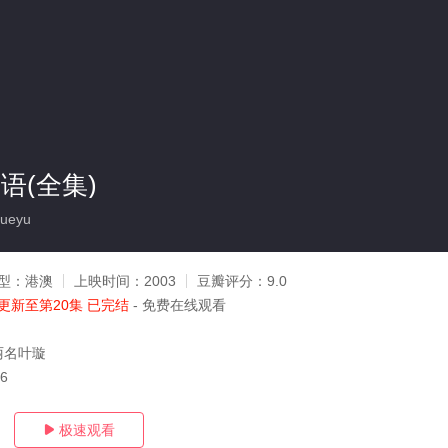
语(全集)
ueyu
型：
港澳
上映时间：
2003
豆瓣评分：
9.0
更新至第20集 已完结
- 免费在线观看
丽名叶璇
16
极速观看
