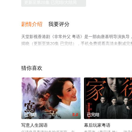
更新至第20集 已完结/大结局
剧情介绍
我要评分
天堂影视香港剧《非常外父 粤语》是一部由唐基明导演执导
揭晓（更新至第20集 已完结），手机免费观看高清未删减
猫或剧情网等平台了解。
猜你喜欢
已完结
5.0
已完结
写意人生国语
幕后玩家粤语