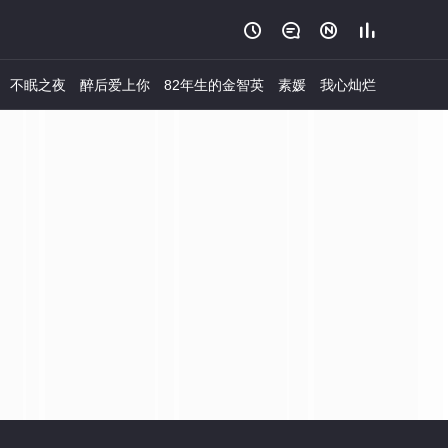




不眠之夜
醉后爱上你
82年生的金智英
素媛
我心灿烂