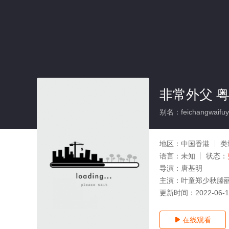
非常外父 粤
别名：feichangwaifuy
地区：
中国香港
类
语言：
未知
状态：
导演：
唐基明
主演：
叶童郑少秋滕
更新时间：
2022-06-
在线观看
