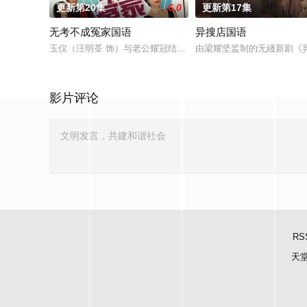
更新第20集
6.0
更新第17集
无考不成冤家国语
异搜店国语
玉仪（汪明荃 饰）与老公耀冠结婚多年，育有三个儿子：天泽（
由梁耀坚监制的无綫新剧《
影片评论
RS
天