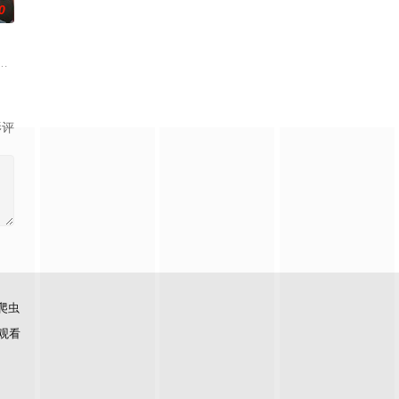
0
，不料玉仪的孪生姐姐碧仪（汪
各式各样旧物的二手店为故事背景，并由数个单元故事组成，每个单元各
荣添（罗嘉良 饰）、志强（郭晋安 饰）和文彪（陈锦鸿 饰）是三个一起长
风味的场景，以喜剧形式展现左邻右里间的嬉笑怒骂，从而体现出香港社会的冷
影评
爬虫
观看