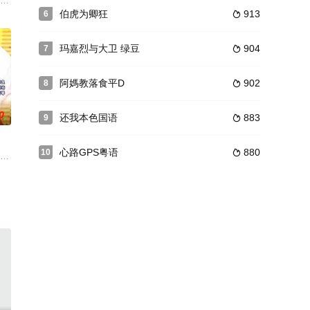
泉妻子早丧，多年来与妻舅高大威和
一间公关公司之内，在各自的领域里发挥所长，虽然他们个性迥异，对
虐待。幸运的是，她的好友张楚文（林文龙 饰）勇敢地救了她。二人偷渡到了
去了父母，在孤儿院中长大，孤儿院里，周伟光遇见了同样身世伶仃的郭兆中（
伯虎为卿狂
913
6

玛嘉烈与大卫 绿豆
904
7

阿媽教落食平D
902
8

0
还我本色国语
883
9

心路GPS粤语
880
10

师兄马永贞(白彪)和
鸿便将希望寄托在继室缪兰身上。皇天不负有心人，兰生子梦吉（张卫健饰），
黑道中的铁面英雄，然而，未婚妻的死使他深受打击，心灰意冷之下决心金盆洗