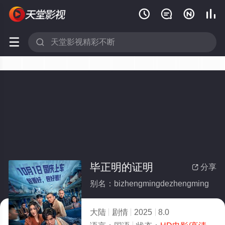






毕正明的证明
分享

别名：bizhengmingdezhengming
大陆
剧情
2025
8.0