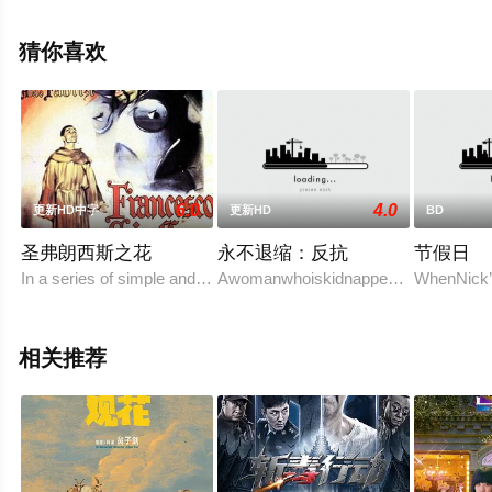
彩演绎的大陆电影，手机免费观看高清未删减完整版电影
大全就上天堂电影网，更多相关剧情可移步至豆瓣电影、
猜你喜欢
电视猫或剧情网等平台了解。
6.0
4.0
更新HD中字
更新HD
BD
圣弗朗西斯之花
永不退缩：反抗
节假日
In a series of simple and joyous vignettes, director Roberto Rossel
Awomanwhoiskidnappedandforcedtocom
WhenNick’s
相关推荐