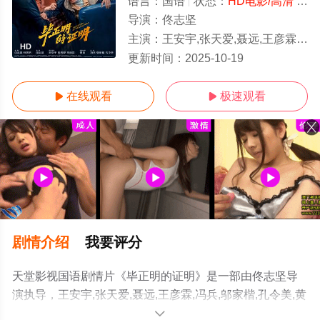
语言：
国语
状态：
HD电影/高清
- 免费在线观看
导演：
佟志坚
主演：
王安宇,张天爱,聂远,王彦霖,冯兵,邬家楷,孔令美,黄小蕾,冯雷,石云鹏,于白水,生港帅,楚布花羯,李晓川
HD
更新时间：
2025-10-19
在线观看
极速观看


剧情介绍
我要评分
天堂影视国语剧情片《毕正明的证明》是一部由佟志坚导
演执导，王安宇,张天爱,聂远,王彦霖,冯兵,邬家楷,孔令美,黄
小蕾,冯雷,石云鹏,于白水,生港帅,楚布花羯,李晓川等演员精
