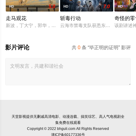
5.0
7.0
HD
HD
HD
走马观花
斩毒行动
奇怪的零
新波，丁大宁，郭华，程一木他们毕业于同一所大学。他们和很多
云海市禁毒支队获悉东南亚毒王廖爷将
该剧讲述
影片评论
共
0
条 “毕正明的证明” 影评
天堂影视
提供无删减高清电影、动漫连载、搞笑综艺、高人气电视剧全
集免费在线观看
Copyright © 2022 bhguli.com All Rights Reserved
津ICP备60177336号