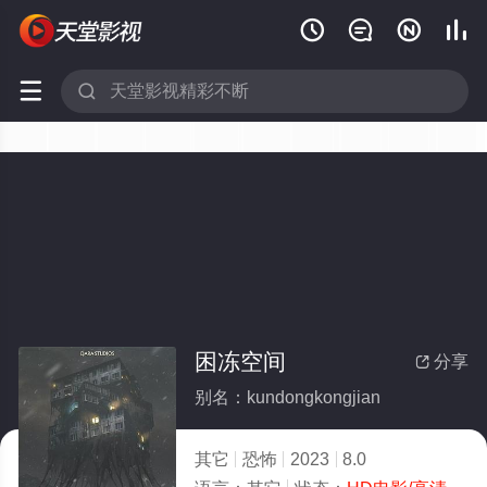






困冻空间
分享

别名：kundongkongjian
其它
恐怖
2023
8.0