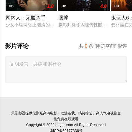
1.0
4.0
HD
HD
HD
网内人：无脸杀手
眼眸
鬼玩人6
少女不堪网络上汹涌的匿名暴力，选择结束年轻的生命。悲愤的
摄影师徐珍因遗传性眼病，视力正在
爱丽丝在
影片评论
共
0
条 “困冻空间” 影评
天堂影视
提供无删减高清电影、动漫连载、搞笑综艺、高人气电视剧全
集免费在线观看
Copyright © 2022 bhguli.com All Rights Reserved
津ICP备60177336号