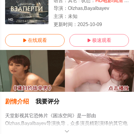
语言：
其它
状态：
HD电影/高清
- 免费在线观看
导演：
Olzhas,Bayalbayev
主演：
未知
HD
更新时间：
2025-10-09
在线观看
极速观看


剧情介绍
我要评分
天堂影视其它恐怖片《困冻空间》是一部由
Olzhas,Bayalbayev导演执导，众多演员精彩演绎的其它电
影，手机免费观看高清未删减完整版电影大全就上天堂电
