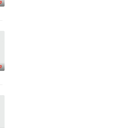
0
却有一个共同的愿望“出人头地”
员安迪参战。首轮毒贩阿泰交易败露被廖爷灭口，可疑人员罗杰浮出水
来到那里展开一段魔法般的故事。
活的冲绳。与母亲朱音、妹妹舞一起生活的照屋踊，憧憬舞蹈学校的丽莎，开
0
步步踏入在追求理想的理性与疯狂之间摇摆的危险领域。在某座城镇的日
。被那微不足道的成就麻醉过后他该如何面对现实，能改变他的命运的是谁？