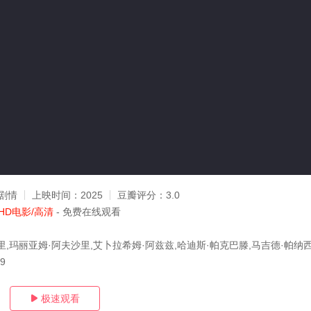
剧情
上映时间：
2025
豆瓣评分：
3.0
HD电影/高清
- 免费在线观看
里,玛丽亚姆·阿夫沙里,艾卜拉希姆·阿兹兹,哈迪斯·帕克巴滕,马吉德·帕纳
29
极速观看
