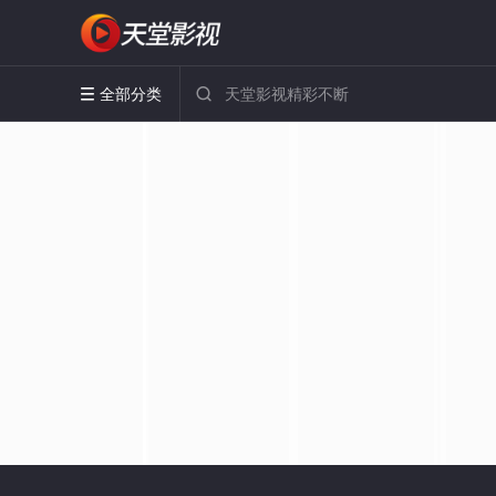
全部分类

