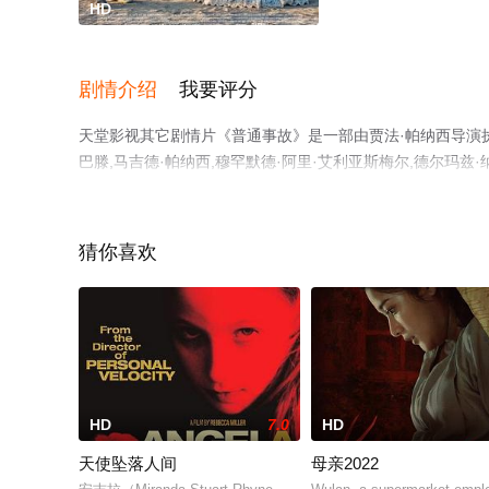
HD
剧情介绍
我要评分
天堂影视其它剧情片《普通事故》是一部由贾法·帕纳西导演执导
巴滕,马吉德·帕纳西,穆罕默德·阿里·艾利亚斯梅尔,德尔玛兹
绎的其它电影，手机免费观看高清未删减完整版电影大全就
解。
猜你喜欢
HD
7.0
HD
天使坠落人间
母亲2022