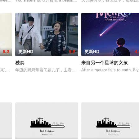
 Eve Blythe 饰）是情同手足的姐妹，两个姑娘之间的感情非常的要好。她
ee, is abandoned by her irresponsible boyfriend afte
Two sisters go diving at a beautiful, remote location. One of the siste
大分裂时期，各国纷争，狼烟四
8.0
更新HD
9.0
更新HD
4.
独奏
来自另一个星球的女孩
着靠每月攒下的钱开一间理发店，不料突遭解雇，梦想似乎要化为泡影。没了工
影机的距离，寻找那个似曾相识的自己，那个母亲眼中「不正常」的儿子。镜头
年迈的妈妈带着问题儿子，去看另个天才儿子的钢琴独奏会，这趟音
After a meteor falls to earth, 8-