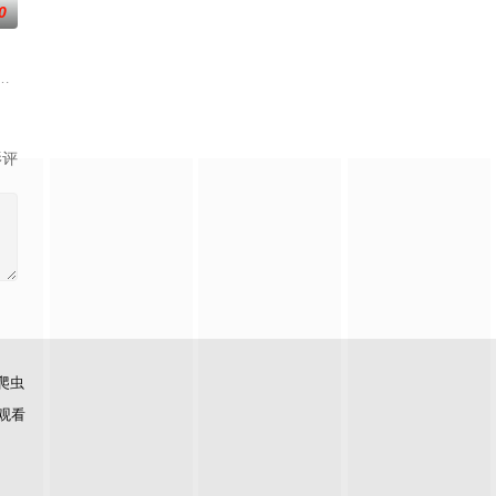
0
家渔歌等非遗文化魅力，同时呈
情和成长，但又不得不分别。
改变了她看法的7岁女孩。
勇敢挑起拯救部落的重担。在寻找净坛使者的道路上，他历经磨难，克服了一
影评
爬虫
观看