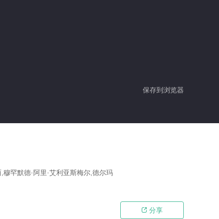
保存到浏览器
西,穆罕默德·阿里·艾利亚斯梅尔,德尔玛
分享
