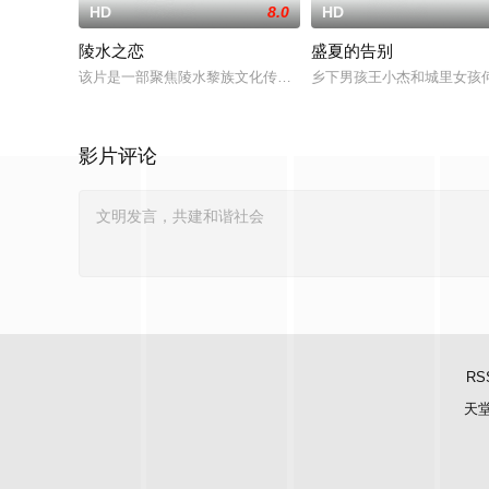
HD
8.0
HD
陵水之恋
盛夏的告别
该片是一部聚焦陵水黎族文化传承与滨海旅游资源的现实题材电影
乡下男孩王小杰和城里女孩
影片评论
RS
天