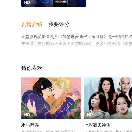
HD
剧情介绍
我要评分
天堂影视英语喜剧片《凯瑟琳麦迪根：家庭群》是一部由知名
未删减完整版电影大全就上天堂电影网，更多相关剧情可移
猜你喜欢
HD
4.0
HD
水与茴香
七彩满天神佛