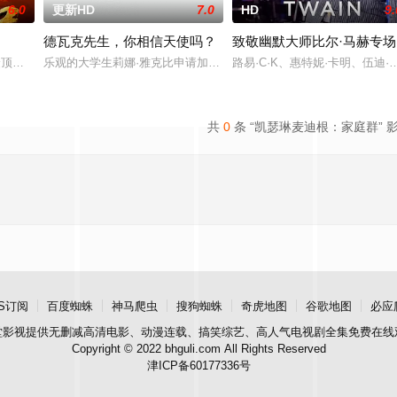
6.0
更新HD
7.0
HD
9.
德瓦克先生，你相信天使吗？
致敬幽默大师比尔·马赫专场
昭著的开膛手杰克（洛马斯饰）所困扰，他是一个名为法院的秘密组织的负责人。
一众顶尖球队即将展开一场前所未有的巅峰对决！而此时的功夫女足队员们开局
乐观的大学生莉娜·雅克比申请加入一项帮助边缘人群的社工项目，担
路易·C·K、惠特妮·卡明、伍
共
0
条 “凯瑟琳麦迪根：家庭群” 
S订阅
百度蜘蛛
神马爬虫
搜狗蜘蛛
奇虎地图
谷歌地图
必应
堂影视
提供无删减高清电影、动漫连载、搞笑综艺、高人气电视剧全集免费在线
Copyright © 2022 bhguli.com All Rights Reserved
津ICP备60177336号