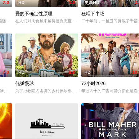
7.0
HD
5.0
更新HD
1.
爱的不确定性原理
狂唱下半场
家”，步步为营接近倔强女医生李梦（李萌萌 饰）。他算计利益得失，她却赌上
偏远边境的敌军士兵在忘记边境的哪一边是哪一边后，陷入了深深的迷失方向状
在人们对肉食越来越持批判态度的时代，做一名屠夫并不容易。如果
二十年前，一桩丑闻拆散了千禧
7.0
HD
8.0
HD
10.
低弧慢球
72小时2026
婚时，她长期单身的世界开始崩溃——谁能想到真爱竟然会藏在朋友里呢？
为了拯救陷入困境的乡村俱乐部，并赢得父亲的认同，一名过气职业
年过四十的广告高管乔伊正遭遇