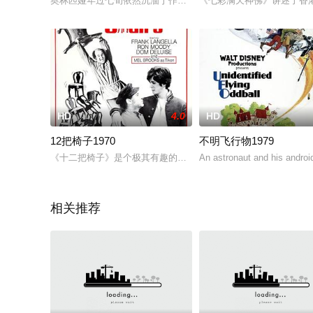
奥林匹娅年过七旬依然沉湎于作为舞者与歌手的昔日荣光，在人生
《七彩满天神佛》讲述了香
HD
4.0
HD
12把椅子1970
不明飞行物1979
《十二把椅子》是个极其有趣的讽刺故事。它通过一个贵族出身
An astronaut and his android
相关推荐