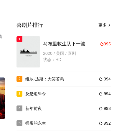
喜剧片排行
更多

清
1
马布里救生队下一波
995

2020 / 美国 / 喜剧
状态：HD
维尔·达斯：大笑若愚
994
2

反恐追缉令
994
3

新年前夜
993
4

0
操蛋的永生
992
5
