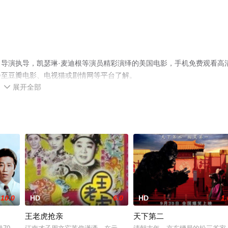
导演执导，凯瑟琳·麦迪根等演员精彩演绎的美国电影，手机免费观看高
步至豆瓣电影、电视猫或剧情网等平台了解。
展开全部

10.0
HD
6.0
HD
1.
王老虎抢亲
天下第二