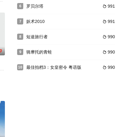
·塞隆的长片处女作，邀请到意大利
人点滴回忆。戏里更可让大家一睹狄娜姐姐精湛演出，联同夏雨、梁天、
山都未认出。王尚书之子王天豹，浑名王老虎，趁灯会之际抢劫妇女。周文宾见
道中落，为还债不得已参加洋务派领袖--奕丰王爷举行的比武大会，意欲夺取
罗贝尔塔
991
6

妖术2010
991
7

短途旅行者
990
8

0
骑摩托的青蛙
990
9

最佳拍档3：女皇密令 粤语版
990
10

了许多卑污可笑的现象。
饰）正在准备竞选连任，他准备颁布一项犯罪控制法案，一旦法案通过，安德鲁的连任便是
独立抚养4个孩子：小东（林青霞 饰）、小南（张曼玉 饰）、小西（邱淑贞 