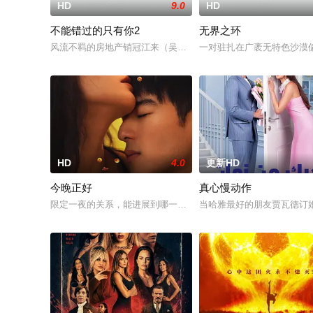
HD
9.0
HD
不能错过的只有你2
无界之环
风流不羁的房地产销冠江来（吴翊歌 饰），为利益化身“深情画
一对驻扎在广袤无特色沙漠
HD
4.0
更新HD
今晚正好
真心慢动作
限定一夜的关系，能进展到哪一步？
当哈雅最好的朋友贾瓦德订