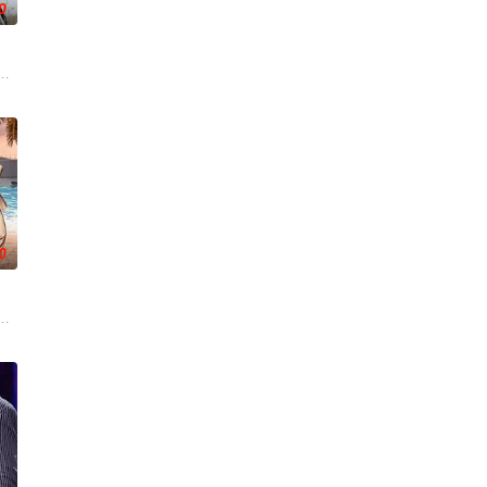
0
了余生信任，他们之间，连错过
态。当他们努力应对自己的身份、忠诚和荒谬的处境时，他们的孤立慢慢
你还是一个敏感的音乐爱好者和知识分子，在这个行业里则更加艰难，这就是寡
年初期当红的韩国流行三人团体。如今，三人为了一场仅有一次的演出再度合
0
网球选手被迫打破神圣誓言，做出难以想象之举：转战匹克球。
事业瓶颈，急需证明自己还能读懂年轻人的市场。一场乌龙让他意外被拉进一