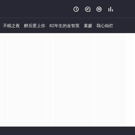




不眠之夜
醉后爱上你
82年生的金智英
素媛
我心灿烂