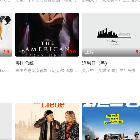
即将走到尽头之际，她决定与年轻姑娘玛利亚开启一趟回忆之旅。导演科拉多
港70年代星斗小市民的故事。影片中可以回顾惜日香港面貌，从而勾起每位港
江南才子周文宾英俊潇洒，在元宵灯会上男扮女装，连他的好友祝枝
清朝末年，京东镖局的松三爷家
1.0
HD
10.0
正片
5.
美国总统
追男仔（粤)
的小公务员和一个流氓找寻十二把藏有财富的椅子的曲折离奇经历，尖锐地讽刺
 double travel back to the time of King Arthur.
民主党总统安德鲁（迈克尔·道格拉斯 Michael Douglas 
吴汉中（吴耀汉 饰）早年丧妻，