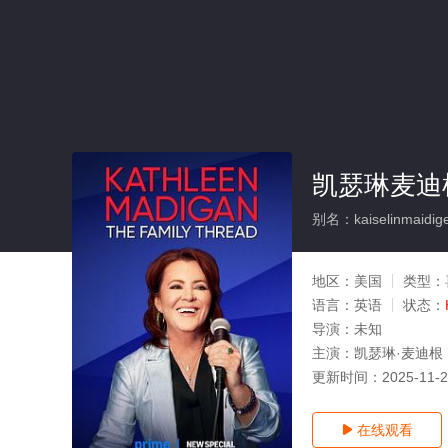
凯瑟琳麦迪
别名：kaiselinmaidige
地区：
美国
类型：
语言：
英语
状态：
导演：
未知
主演：
凯瑟琳·麦迪根
更新时间：
2025-11-
在线观看
