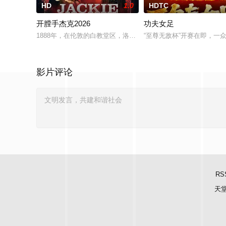
HD
1.0
HDTC
开膛手杰克2026
功夫女足
1888年，在伦敦的白教堂区，洛蒂（柯克饰）发现自己被臭名
“至尊无敌杯”开赛在即，
影片评论
RS
天