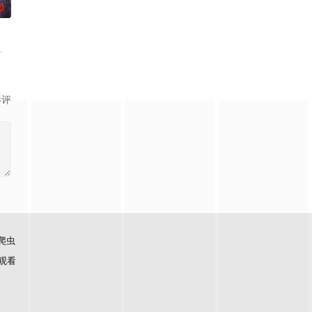
0
只有一个人，约翰·格雷（韦伯
直接拿了地狱难度剧本？！对手各个身怀绝技，外界也在层层施压，赛场
任写作辅导员。她没想到，自己将步入雨果·德罗瓦克先生那虚无孤独的世界。
迪·哈里森等喜剧界大咖们欢聚一堂，庆祝喜剧传奇人物比尔·马赫荣获马克·吐温美
影评
爬虫
观看