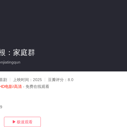
根：家庭群
njiatingqun
喜剧
上映时间：
2025
豆瓣评分：
8.0
HD电影/高清
- 免费在线观看
29
极速观看
