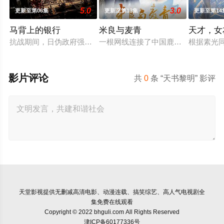
5.0
3.0
更新至第06集
更新至第13集
更新至第14
马背上的银行
米良与麦青
天才，女
抗战期间，日伪政府强行推广、使用由“中国准备银行”发行的伪
一根网线连接了中国鹿鸣村和英国牛
根据素光
影片评论
共
0
条 “天书黎明” 影评
天堂影视
提供无删减高清电影、动漫连载、搞笑综艺、高人气电视剧全
集免费在线观看
Copyright © 2022 bhguli.com All Rights Reserved
津ICP备60177336号