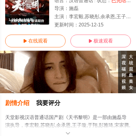
语言：
汉语普通话
状态：
已完结
- 
导演：
施磊
主演：
李宏毅,苏晓彤,余承恩,王子璇,于翔,彭雅琦,宋家腾,戴燕妮,金珈,钱波,高冬平
1-30全集/大结局
更新时间：
2025-12-15
在线观看
极速观看


剧情介绍
我要评分
天堂影视汉语普通话国产剧《天书黎明》是一部由施磊导
演执导，李宏毅,苏晓彤,余承恩,王子璇,于翔,彭雅琦,宋家腾,
戴燕妮,金珈,钱波,高冬平等演员精彩演绎的中国大陆电视
