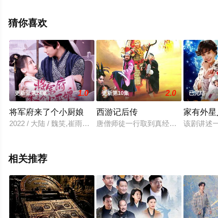
剧，大结局剧情已揭晓（1-30全集），手机免费观看高清
未删减完整版电视剧全集就上天堂电影网，更多相关剧情
猜你喜欢
可移步至豆瓣电视剧、电视猫或剧情网等平台了解。
1.0
2.0
更新至第24集
更新第10集
已完结
将军府来了个小厨娘
西游记后传
家有外星
2022 / 大陆 / 魏笑,崔雨鑫,邱雨铄
唐僧师徒一行取到真经后，顺利的回
该剧讲述
相关推荐