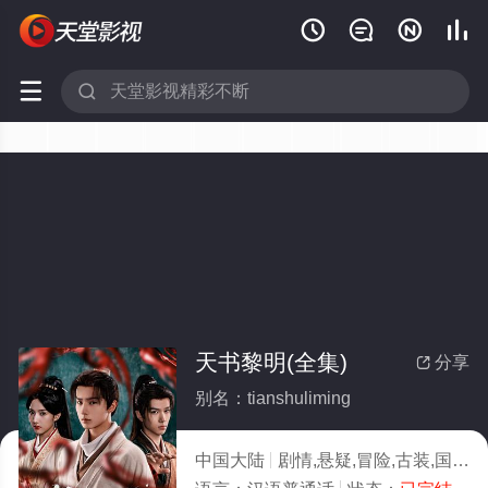






天书黎明(全集)
分享

别名：tianshuliming
中国大陆
剧情,悬疑,冒险,古装,国产