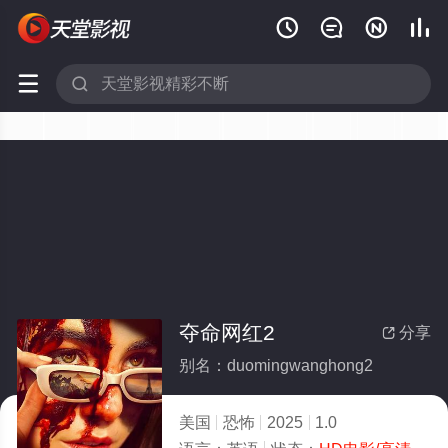






夺命网红2
分享

别名：duomingwanghong2
美国
恐怖
2025
1.0