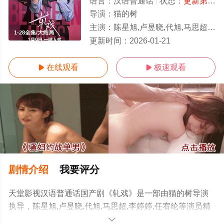
语言：
汉语普通话
状态：
更新第28集
导演：
猫的树
主演：
陈星旭,卢昱晓,代旭,马思超,李婷婷,任宥纶
1-28全集/大结局
更新时间：
2026-01-21
在线观看
极速观看


剧情介绍
我要评分
天堂影视汉语普通话国产剧《轧戏》是一部由猫的树导演
执导，陈星旭,卢昱晓,代旭,马思超,李婷婷,任宥纶等演员精
彩演绎的中国大陆电视剧，大结局剧情已揭晓（1-28全
