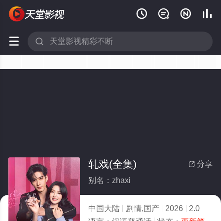






轧戏(全集)
分享

别名：zhaxi
中国大陆
剧情,国产
2026
2.0