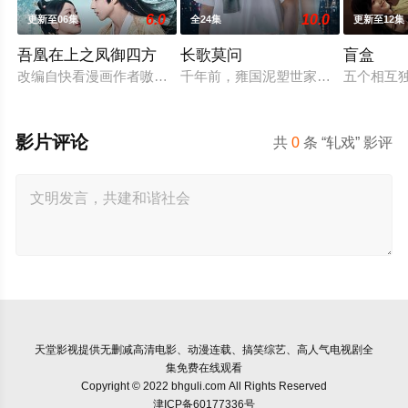
6.0
10.0
更新至06集
全24集
更新至12集
吾凰在上之凤御四方
长歌莫问
盲盒
改编自快看漫画作者嗷小泽的独家连载漫画《吾凰在上》。现代
千年前，雍国泥塑世家楚门因进贡的
五个相互
影片评论
共
0
条 “轧戏” 影评
天堂影视
提供无删减高清电影、动漫连载、搞笑综艺、高人气电视剧全
集免费在线观看
Copyright © 2022 bhguli.com All Rights Reserved
津ICP备60177336号