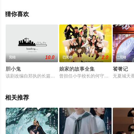
集），手机免费观看高清未删减完整版电视剧全集就上天
堂电影网，更多相关剧情可移步至豆瓣电视剧、电视猫或
猜你喜欢
剧情网等平台了解。
10.0
2.0
完结
已完结
已完结
胆小鬼
娘家的故事全集
饕餮记
该剧改编自郑执的长篇小说《生吞》，讲述了一段四个少年的青
曾担任小学校长的何守杰（石维坚 
无夏城天
相关推荐