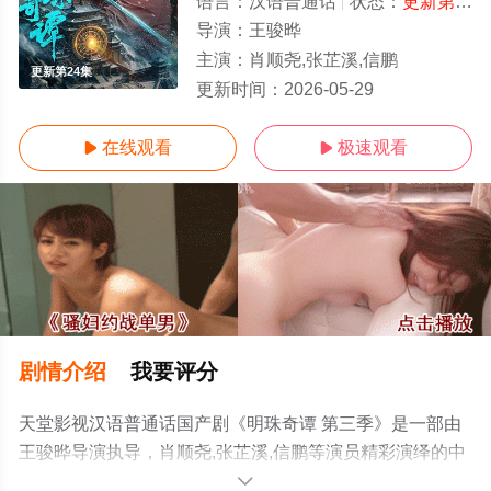
语言：
汉语普通话
状态：
更新第24集
导演：
王骏晔
主演：
肖顺尧,张芷溪,信鹏
更新第24集
更新时间：
2026-05-29
在线观看
极速观看


剧情介绍
我要评分
天堂影视汉语普通话国产剧《明珠奇谭 第三季》是一部由
王骏晔导演执导，肖顺尧,张芷溪,信鹏等演员精彩演绎的中
国大陆电视剧，手机免费观看高清未删减完整版电视剧全
