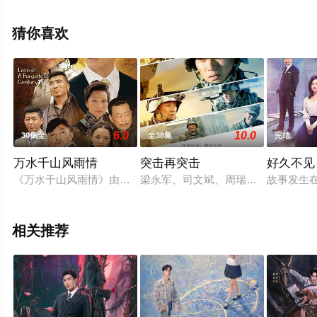
集就上天堂电影网，更多相关剧情可移步至豆瓣电视剧、
电视猫或剧情网等平台了解。
猜你喜欢
6.0
10.0
30集全
全38集
完结
万水千山风雨情
突击再突击
好久不见
《万水千山风雨情》由香港著名导演蔡晶盛导演，贾伟南编剧，
梁永军、司文斌、周瑞麒三名生长环
故事发生
相关推荐