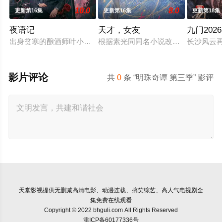
10.0
8.0
更新第16集
更新第16集
更新第18集
夜语记
天才，女友
九门2026
出身贫寒的酿酒师叶小唯遭遇爱人程桉、恩师林晚媚的双重背叛
根据素光同同名小说改编。江逾白长
长沙风云
影片评论
共
0
条 “明珠奇谭 第三季” 影评
天堂影视
提供无删减高清电影、动漫连载、搞笑综艺、高人气电视剧全
集免费在线观看
Copyright © 2022 bhguli.com All Rights Reserved
津ICP备60177336号