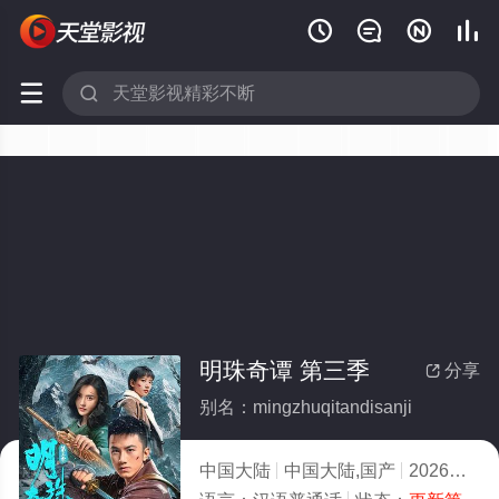






明珠奇谭 第三季
分享

别名：mingzhuqitandisanji
中国大陆
中国大陆,国产
2026
10.0