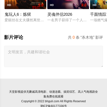
5.0
9.0
HD
HD
HD
鬼玩人6：炼狱
灵魂伴侣2026
千面情踪
爱丽丝在丈夫骤然离世后深陷悲痛，受邀前往公婆的乡间庄园暂
一名男子获得了一个人工智能机器人
一场燃气
影片评论
共
0
条 “杀木地” 影评
天堂影视
提供无删减高清电影、动漫连载、搞笑综艺、高人气电视剧全
集免费在线观看
Copyright © 2022 bhguli.com All Rights Reserved
津ICP备60177336号