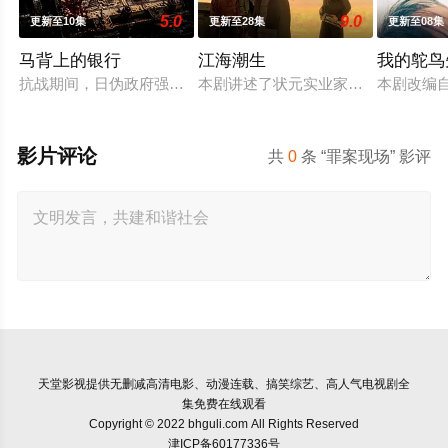
5.0
9.0
更新至10集
更新至28集
更新至08集
马背上的银行
江海潮生
我的鸵鸟
抗战期间，日伪政府强行推广、使用由“中国准备银行”发行的伪
本剧讲述了状元实业家张謇创办大生
本剧改编
影片评论
共
0
条 “罪案现场” 影评
天堂影视
提供无删减高清电影、动漫连载、搞笑综艺、高人气电视剧全
集免费在线观看
Copyright © 2022 bhguli.com All Rights Reserved
津ICP备60177336号