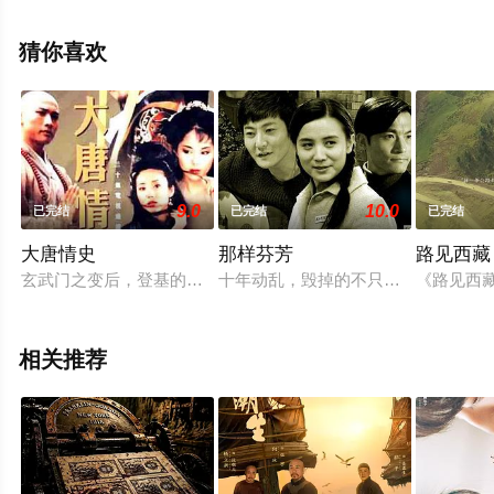
李长怿,方之郅,田媛,赵铁钢,曾建国等演员精彩演绎的中国
大陆电视剧，手机免费观看高清未删减完整版电视剧全集
猜你喜欢
就上天堂电影网，更多相关剧情可移步至豆瓣电视剧、电
视猫或剧情网等平台了解。
9.0
10.0
已完结
已完结
已完结
大唐情史
那样芬芳
路见西藏
玄武门之变后，登基的李世民（唐国强 饰）开始贞观之治，他
十年动乱，毁掉的不只是一代人的人
《路见西
相关推荐