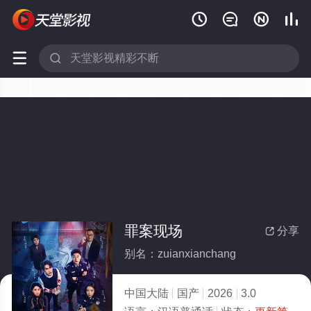






罪案现场
分享

别名：zuianxianchang
中国大陆
国产
2026
3.0