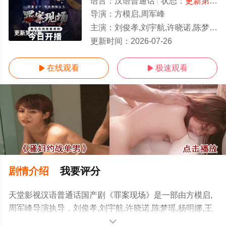
语言：
汉语普通话
状态：
更新第24集
导演：
方模启,周军峰
主演：
刘俊孝,刘宇航,许晓诺,陈梦瑶,杨明娜,王建新,刘金,洛嘉,赵美钧,童心,张程诗晴,戚彩,刘鸿飞,费贝贝,李长怿,方之郅,田媛,
更新第24集
更新时间：
2026-07-26
在线观看
极速观看


剧情介绍
我要评分
天堂影视汉语普通话国产剧《罪案现场》是一部由方模启,
周军峰导演执导，刘俊孝,刘宇航,许晓诺,陈梦瑶,杨明娜,王
建新,刘金,洛嘉,赵美钧,童心,张程诗晴,戚彩,刘鸿飞,费贝贝,
