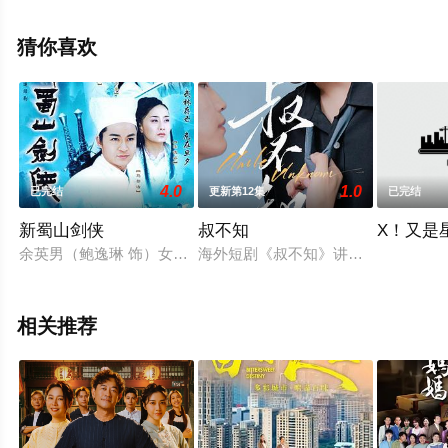
李政颖等演员精彩演绎的中国台湾电视剧，大结局剧情已
揭晓（1-872全集），手机免费观看高清未删减完整版电视
猜你喜欢
剧全集就上天堂电影网，更多相关剧情可移步至豆瓣电视
剧、电视猫或剧情网等平台了解。
4.0
1.0
已完结
更新第12集
已完结
新蜀山剑侠
叔不知
X！又是
余英男（鲍逸琳 饰）女扮男装，结识了名为石中玉（赵擎 饰）
海外短剧《叔不知》讲述了陆家小少
相关推荐