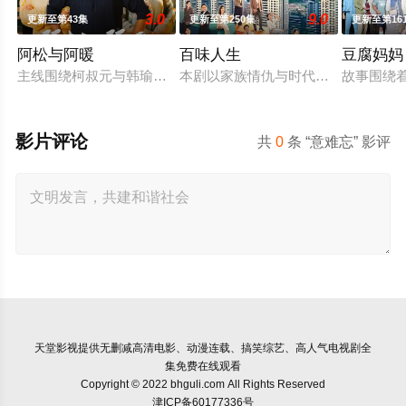
3.0
9.0
更新至第43集
更新至第250集
更新至第16
阿松与阿暖
百味人生
豆腐妈妈
主线围绕柯叔元与韩瑜饰演的"离婚夫妻"阿松、阿芬展开，两人
本剧以家族情仇与时代情怀为主轴，剧
故事围绕着
影片评论
共
0
条 “意难忘” 影评
天堂影视
提供无删减高清电影、动漫连载、搞笑综艺、高人气电视剧全
集免费在线观看
Copyright © 2022 bhguli.com All Rights Reserved
津ICP备60177336号