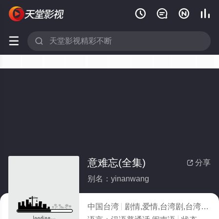






意难忘(全集)
分享

别名：yinanwang
中国台湾
剧情,爱情,台湾剧,台湾
20