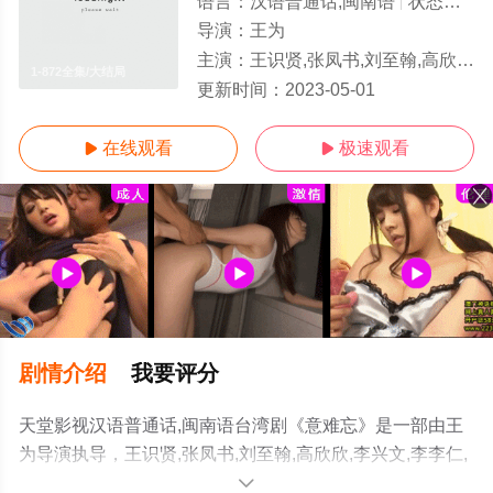
语言：
汉语普通话,闽南语
状态：
完
导演：
王为
主演：
王识贤,张凤书,刘至翰,高欣欣,李兴文,李李仁,江祖平,张琴,徐亨,陈若萍,韩瑜,杨宝玮,黄仲昆,石英,邱琦雯,李政颖
1-872全集/大结局
更新时间：
2023-05-01
在线观看
极速观看


剧情介绍
我要评分
天堂影视汉语普通话,闽南语台湾剧《意难忘》是一部由王
为导演执导，王识贤,张凤书,刘至翰,高欣欣,李兴文,李李仁,
江祖平,张琴,徐亨,陈若萍,韩瑜,杨宝玮,黄仲昆,石英,邱琦雯,
